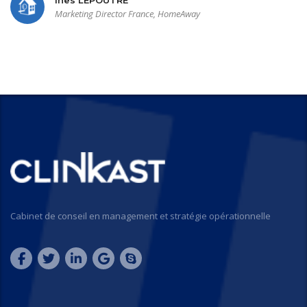
Ines LEPOUTRE
Marketing Director France, HomeAway
Cabinet de conseil en management et stratégie opérationnelle