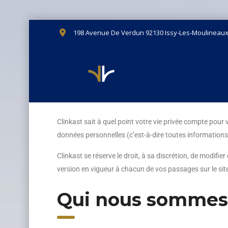
198 Avenue De Verdun 92130 Issy-Les-Moulineau
Clinkast sait à quel point votre vie privée compte pour
données personnelles (c’est-à-dire toutes informations
Clinkast se réserve le droit, à sa discrétion, de modifi
version en vigueur à chacun de vos passages sur le sit
Qui nous sommes