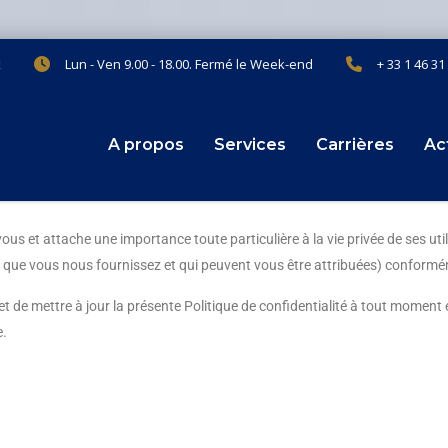
x
Lun - Ven 9.00 - 18.00. Fermé le Week-end
+ 33 1 46 31
A propos
Services
Carrières
Ac
 vous et attache une importance toute particulière à la vie privée de ses 
 que vous nous fournissez et qui peuvent vous être attribuées) conforméme
er et de mettre à jour la présente Politique de confidentialité à tout mom
e.