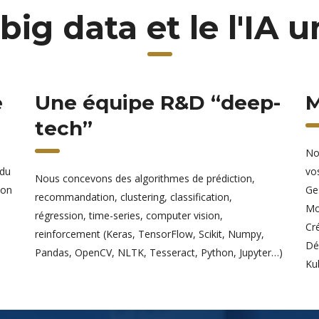
big data et le l'IA u
e
Une équipe R&D “deep-
M
tech”
No
 du
vos
Nous concevons des algorithmes de prédiction,
ion
Ge
recommandation, clustering, classification,
Mo
régression, time-series, computer vision,
Cré
reinforcement (Keras, TensorFlow, Scikit, Numpy,
Dé
Pandas, OpenCV, NLTK, Tesseract, Python, Jupyter…)
Kub