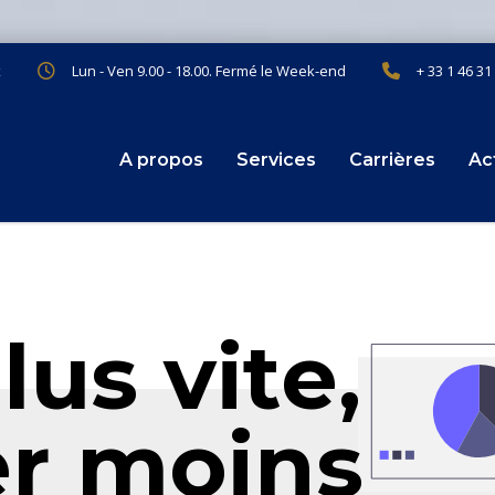
x
Lun - Ven 9.00 - 18.00. Fermé le Week-end
+ 33 1 46 31
A propos
Services
Carrières
Ac
p
l
u
s
v
i
t
e
,
e
r
m
o
i
n
s