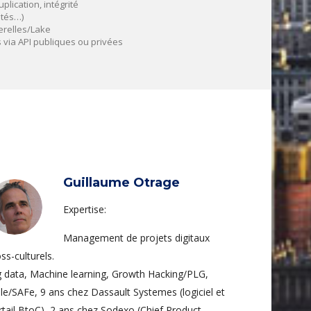
plication, intégrité
ités…)
erelles/Lake
 via API publiques ou privées
Guillaume Otrage
Expertise:
Management de projets digitaux
ss-culturels.
g data, Machine learning, Growth Hacking/PLG,
ile/SAFe, 9 ans chez Dassault Systemes (logiciel et
rtail BtoC), 2 ans chez Sodexo (Chief Product