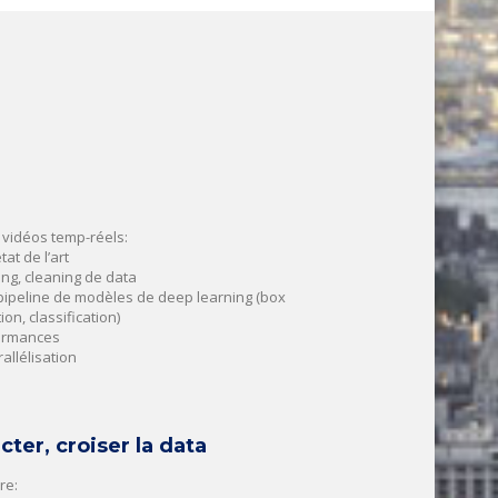
 vidéos temp-réels:
at de l’art
ng, cleaning de data
pipeline de modèles de deep learning (box
on, classification)
formances
allélisation
cter, croiser la data
re: