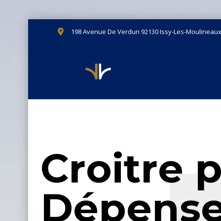
198 Avenue De Verdun 92130 Issy-Les-Moulineau
C
r
o
i
t
r
e
D
é
p
e
n
s