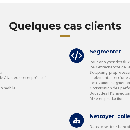
Quelques cas clients
Segmenter
Pour analyser des flux
R&D et recherche de l’ét
ta
Scrapping, preprocessi
de à la décision et prédictif
Implémentation d’une 
localization, segmentati
on mobile
Optimisation des per
Boost des FPS avec par
Mise en production
Nettoyer, colle
Dans le secteur bancai