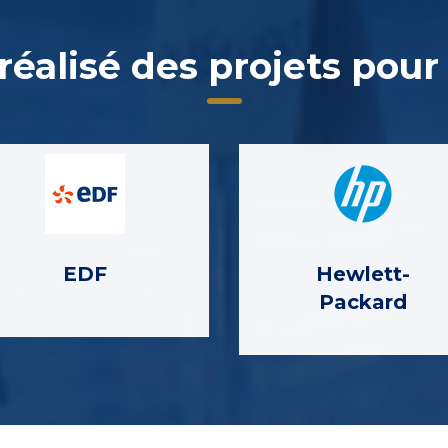
éalisé des projets pour
EDF
Hewlett-
Packard