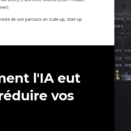
ner)
 reste de son parcours en scale-up, start-up
nt l'IA eut
réduire vos