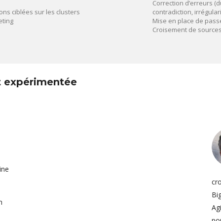
Correction d’erreurs (du
s ciblées sur les clusters
contradiction, irrégular
ting
Mise en place de pass
Croisement de sources
t expérimentée
ine
cro
Bi
n
Ag
s
po