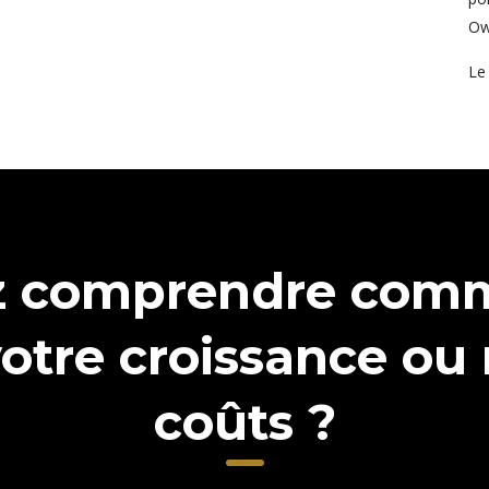
Ow
Le
z comprendre comme
votre croissance ou 
coûts ?