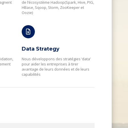
pagnent
de l’écosystème Hadoop(Spark, Hive, PIG,
e
HBase, Sqoop, Storm, ZooKeeper et
Oozie)
Data Strategy
lidation,
Nous développons des stratégies ‘data’
itement
pour aider les entreprises à tirer
avantage de leurs données et de leurs
capabilités