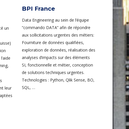
BPI France
Data Engineering au sein de l’équipe
“commando DATA” afin de répondre
cé un
aux sollicitations urgentes des métiers:
Fourniture de données qualifiées,
uisse)
exploration de données, réalisation des
tion
analyses d’impacts sur des éléments
l’aide
SI, fonctionnelle et métier, conception
ning,
de solutions techniques urgentes.
Technologies : Python, Qlik Sense, BO,
rs
SQL, …
nt leur
daptées