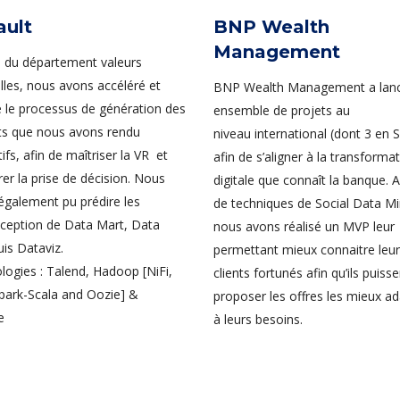
ault
BNP Wealth
Management
n du département valeurs
lles, nous avons accéléré et
BNP Wealth Management a lan
sé le processus de génération des
ensemble de projets au
ts que nous avons rendu
niveau international (dont 3 en S
tifs, afin de maîtriser la VR et
afin de s’aligner à la transforma
er la prise de décision. Nous
digitale que connaît la banque. A 
également pu prédire les
de techniques de Social Data Mi
ception de Data Mart, Data
nous avons réalisé un MVP leur
is Dataviz.
permettant mieux connaitre leu
logies : Talend, Hadoop [NiFi,
clients fortunés afin qu’ils puisse
Spark-Scala and Oozie] &
proposer les offres les mieux a
e
à leurs besoins.