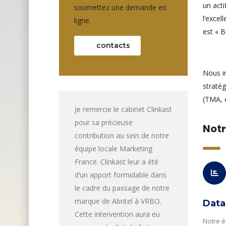
un acti
soumettez une demande en
l’excel
ligne.
est « 
contacts
Nous in
stratég
(TMA, 
Je remercie le cabinet Clinkast
pour sa précieuse
Notr
contribution au sein de notre
équipe locale Marketing
France. Clinkast leur a été
d’un apport formidable dans
le cadre du passage de notre
marque de Abritel à VRBO.
Data
Cette intervention aura eu
Notre é