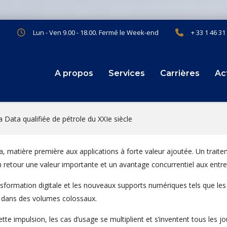
x
Lun - Ven 9.00 - 18.00. Fermé le Week-end
+ 33 1 46 31
A propos
Services
Carrières
Ac
a Data qualifiée de pétrole du XXIe siècle
a, matière première aux applications à forte valeur ajoutée. Un trait
n retour une valeur importante et un avantage concurrentiel aux entre
nsformation digitale et les nouveaux supports numériques tels que le
t dans des volumes colossaux.
tte impulsion, les cas d’usage se multiplient et s’inventent tous les