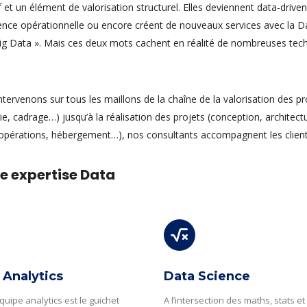
f et un élément de valorisation structurel. Elles deviennent data-driven
lence opérationnelle ou encore créent de nouveaux services avec la D
Big Data ». Mais ces deux mots cachent en réalité de nombreuses tech
tervenons sur tous les maillons de la chaîne de la valorisation des p
ie, cadrage…) jusqu’à la réalisation des projets (conception, architec
opérations, hébergement…), nos consultants accompagnent les clients
e expertise Data
 Analytics
Data Science
quipe analytics est le guichet
A l’intersection des maths, stats et d