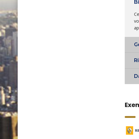
B
Ce
vo
ap
G
R
D
Exem