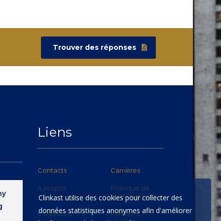
Trouver des réponses
Liens
Contacts
Carrières
A propos
Politique de
hy
confidentialité
Clinkast utilise des cookies pour collecter des
g
données statistiques anonymes afin d'améliorer
Conditions
Mentions