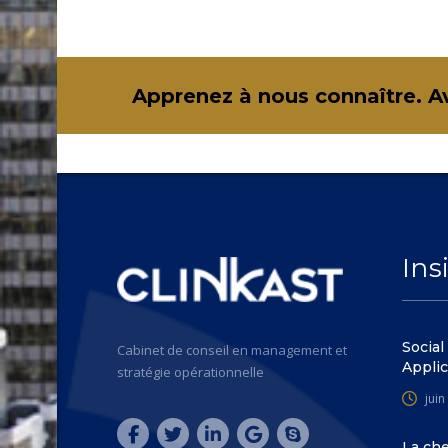
Apprenez à nous connaître. A
Ins
Social
Cabinet de conseil en management et
Applic
stratégie opérationnelle
juin
La che