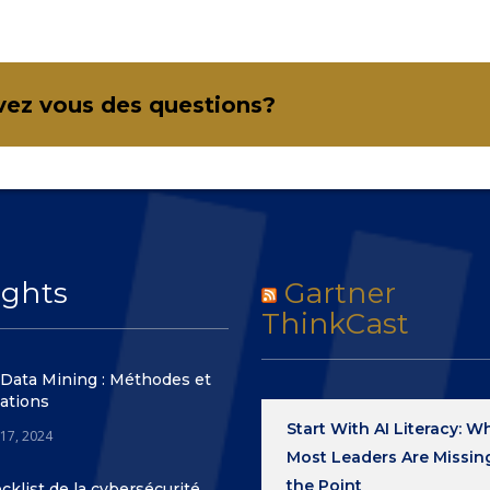
vez vous des questions?
ights
Gartner
ThinkCast
 Data Mining : Méthodes et
ations
Start With AI Literacy: W
 17, 2024
Most Leaders Are Missin
the Point
cklist de la cybersécurité