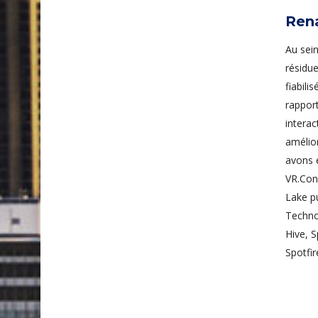
Ren
Au sei
résidue
fiabili
rappor
interac
amélior
avons 
VR.Con
Lake pu
Techno
Hive, 
Spotfir