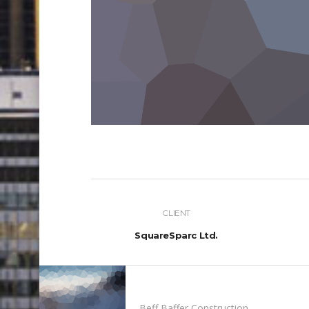
CLIENT
SquareSparc Ltd.
Beff Baffer Construction