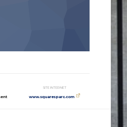
SITE INTERNET
ment
www.squaresparc.com