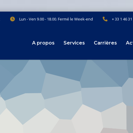
x
Lun - Ven 9.00 - 18.00. Fermé le Week-end
+ 33 1 46 31
A propos
Services
Carrières
Ac