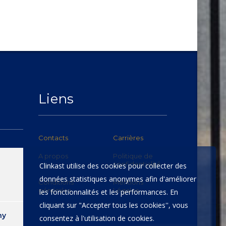
Liens
Contacts
Carrières
A propos
Politique de
confidentialité
Clinkast utilise des cookies pour collecter des
données statistiques anonymes afin d'améliorer
Conditions
Mentions
générales
Légales
les fonctionnalités et les performances. En
cliquant sur "Accepter tous les cookies'', vous
hy
consentez à l'utilisation de cookies.