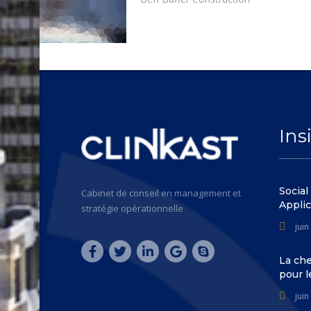
Ins
Social
Cabinet de conseil en management et
Applic
stratégie opérationnelle
juin
La che
pour 
juin