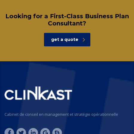
Looking for a First-Class Business Plan
Consultant?
get a quote
Cabinet de conseil en management et stratégie opérationnelle